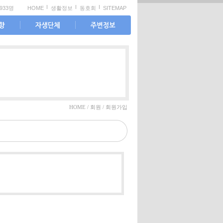
933명
HOME
생활정보
동호회
SITEMAP
판
노인회
교통정보
도서회
교육정보
가족봉사단
문화시설
관공서
HOME / 회원 / 회원가입