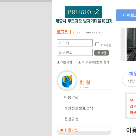
단지소개
단지위치
ID저장
단지배치
단지평형
편의시설
회
사랑
이용약관
우리
입주
개인정보보호정책
회원
운영규정
이
회원가입